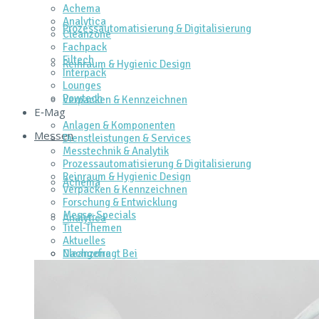
Achema
Analytica
Prozessautomatisierung & Digitalisierung
Cleanzone
Fachpack
Filtech
Reinraum & Hygienic Design
Interpack
Lounges
Powtech
Verpacken & Kennzeichnen
E‑Mag
Anlagen & Komponenten
Messen
Dienstleistungen & Services
Messtechnik & Analytik
Prozessautomatisierung & Digitalisierung
Reinraum & Hygienic Design
Achema
Verpacken & Kennzeichnen
Forschung & Entwicklung
Messe-Specials
Analytica
Titel-Themen
Aktuelles
Cleanzone
Nachgefragt Bei
Fachpack