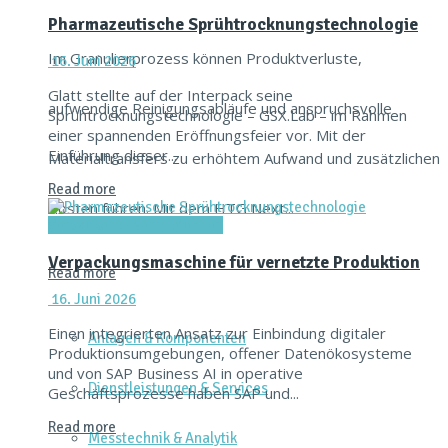
Pharmazeutische Sprühtrocknungstechnologie
Im Granulierprozess können Produktverluste,
16. Juni 2026
Glatt stellte auf der Interpack seine
aufwendige Reinigungsabläufe und anspruchsvolle
Sprühtrocknungstechnologie – GSX.Lab – im Rahmen
einer spannenden Eröffnungsfeier vor. Mit der
Einführung dieser...
Materialtransfers zu erhöhtem Aufwand und zusätzlichen
Read more
Kosten führen. Mit dem HTG Next...
Verpacken & Kennzeichnen
Verpackungsmaschine für vernetzte Produktion
Read more
16. Juni 2026
Einen integrierten Ansatz zur Einbindung digitaler
Anlagen & Komponenten
Produktionsumgebungen, offener Datenökosysteme
und von SAP Business AI in operative
Dienstleistungen & Services
Geschäftsprozesse haben SAP und...
Read more
Messtechnik & Analytik