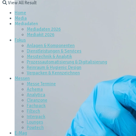
View All Result
Home
Media
Mediadaten
Mediadaten 2026
Mediakit 2026
Fokus
Anlagen & Komponenten
Dienstleistungen & Services
Messtechnik & Analytik
Prozessautomatisierung & Digitalisierung
Reinraum & Hygienic Design
Verpacken & Kennzeichnen
Messen
Messe Termine
Achema
Analytica
Cleanzone
Fachpack
Filtech
Interpack
Lounges
Powtech
E‑Mag