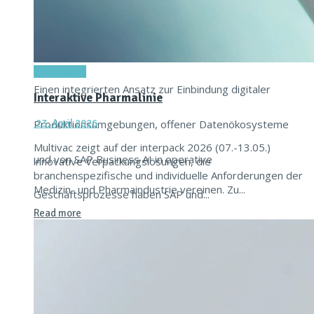
16. Juni 2026
Titel-Thema
Einen integrierten Ansatz zur Einbindung digitaler
Interaktive Pharmalinie
Produktionsumgebungen, offener Datenökosysteme
23. April 2026
Multivac zeigt auf der interpack 2026 (07.-13.05.)
und von SAP Business AI in operative
innovative Verpackungslösungen, die
branchenspezifische und individuelle Anforderungen der
Medizin- und Pharmaindustrie vereinen. Zu...
Geschäftsprozesse haben SAP und...
Read more
Read more
Achema