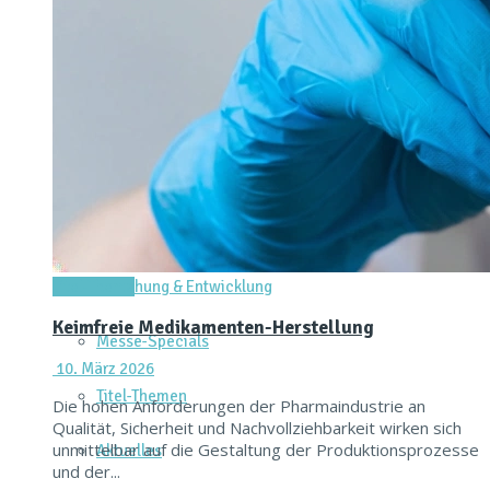
Dienstleistungen & Services
Messtechnik & Analytik
Prozessautomatisierung & Digitalisierung
Reinraum & Hygienic Design
Verpacken & Kennzeichnen
Forschung & Entwicklung
Titel-Thema
Keimfreie Medikamenten-Herstellung
Messe-Specials
10. März 2026
Titel-Themen
Die hohen Anforderungen der Pharmaindustrie an
Qualität, Sicherheit und Nachvollziehbarkeit wirken sich
unmittelbar auf die Gestaltung der Produktionsprozesse
Aktuelles
und der...