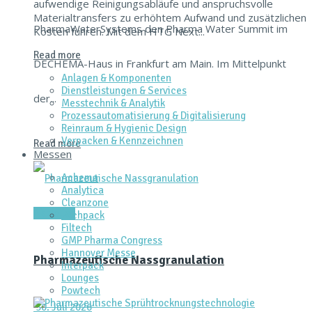
aufwendige Reinigungsabläufe und anspruchsvolle
Materialtransfers zu erhöhtem Aufwand und zusätzlichen
PharmaWaterSystems den Pharma Water Summit im
Kosten führen. Mit dem HTG Next...
Read more
DECHEMA-Haus in Frankfurt am Main. Im Mittelpunkt
Anlagen & Komponenten
Dienstleistungen & Services
der...
Messtechnik & Analytik
Prozessautomatisierung & Digitalisierung
Reinraum & Hygienic Design
Verpacken & Kennzeichnen
Read more
Messen
Achema
Analytica
Cleanzone
Aktuelles
Fachpack
Filtech
GMP Pharma Congress
Hannover Messe
Pharmazeutische Nassgranulation
Interpack
Lounges
Powtech
30. Juli 2026