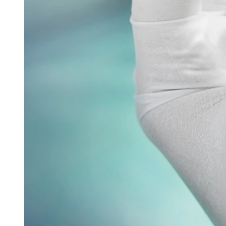
Glatt stellte auf der Interpack seine
Sprühtrocknungstechnologie – GSX.Lab – im Rahmen
einer spannenden Eröffnungsfeier vor. Mit der
Einführung dieser...
Read more
Verpacken & Kennzeichnen
Verpackungsmaschine für vernetzte Produktion