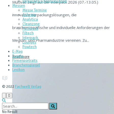
Verpacken & Kennzeichnen
Multivac zeigt auf der interpack 2026 (07.-13.05.)
Messen
Messe Termine
innovative Verpackungslösungen, die
Achema
Analytica
Cleanzone
branchenspezifische und individuelle Anforderungen der
Fachpack
Filtech
Interpack
Medizin- und Pharmaindustrie vereinen. Zu...
Lounges
Powtech
E‑Mag
Events
Read more
Firmenportraits
Branchenspiegel
Lexikon
© 2022
Fachwelt Verlag
No Result