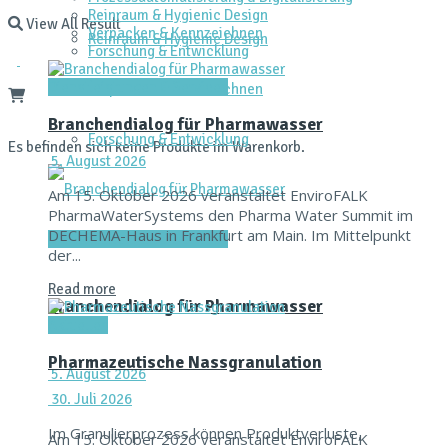
Reinraum & Hygienic Design
View All Result
Verpacken & Kennzeichnen
Reinraum & Hygienic Design
Forschung & Entwicklung
Dienstleistungen & Services
Verpacken & Kennzeichnen
Branchendialog für Pharmawasser
Forschung & Entwicklung
Es befinden sich keine Produkte im Warenkorb.
5. August 2026
Am 15. Oktober 2026 veranstaltet EnviroFALK
PharmaWaterSystems den Pharma Water Summit im
DECHEMA-Haus in Frankfurt am Main. Im Mittelpunkt
Dienstleistungen & Services
der...
Read more
Branchendialog für Pharmawasser
Aktuelles
Pharmazeutische Nassgranulation
5. August 2026
30. Juli 2026
Im Granulierprozess können Produktverluste,
Am 15. Oktober 2026 veranstaltet EnviroFALK