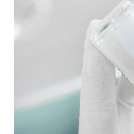
Filtech
GMP Pharma Congress
Hannover Messe
Interpack
Lounges
Powtech
Pharmazeutische Sprühtrocknungstechnologie
16. Juni 2026