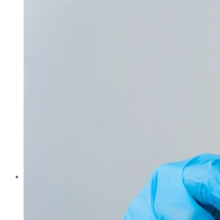
Analytica
Cleanzone
Fachpack
Filtech
Interpack
Lounges
Powtech
E‑Mag
Anlagen & Komponenten