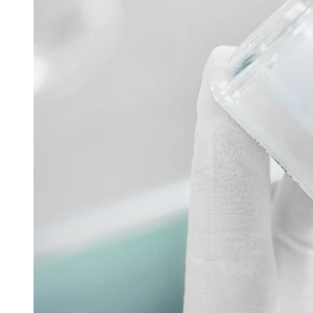
Filtech
GMP Pharma Congress
Hannover Messe
Interpack
Lounges
Powtech
Pharmazeutische Sprühtrocknungstechnologie
16. Juni 2026