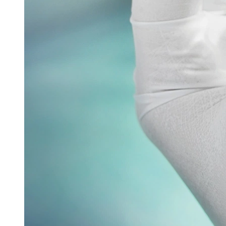
Glatt stellte auf der Interpack seine
Sprühtrocknungstechnologie – GSX.Lab – im Rahmen
einer spannenden Eröffnungsfeier vor. Mit der
Einführung dieser...
Read more
Verpacken & Kennzeichnen
Verpackungsmaschine für vernetzte Produktion