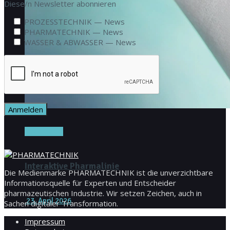
Diese/n Newslet­ter abonnieren
PROZESSTECHNIK — News
PHARMATECHNIK — News
WASSER & ABWASSER — News
Titel-Thema
Interaktive Pharmalinie
Die Medienmarke PHARMATECHNIK ist die unverzichtbare
Informationsquelle für Experten und Entscheider
pharmazeutischen Industrie. Wir setzen Zeichen, auch in
23. April 2026
Sachen digitaler Transformation.
Impressum