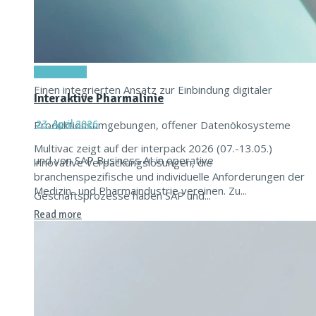
16. Juni 2026
Titel-Thema
Einen integrierten Ansatz zur Einbindung digitaler
Interaktive Pharmalinie
Produktionsumgebungen, offener Datenökosysteme
23. April 2026
Multivac zeigt auf der interpack 2026 (07.-13.05.)
und von SAP Business AI in operative
innovative Verpackungslösungen, die
branchenspezifische und individuelle Anforderungen der
Medizin- und Pharmaindustrie vereinen. Zu...
Geschäftsprozesse haben SAP und...
Read more
Read more
Achema