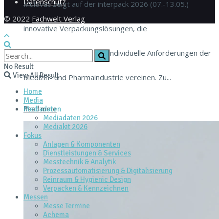
Datenschutz
Multivac zeigt auf der interpack 2026 (07.-13.05.)
© 2022
Fachwelt Verlag
innovative Verpackungslösungen, die
branchenspezifische und individuelle Anforderungen der
No Result
View All Result
Medizin- und Pharmaindustrie vereinen. Zu...
Home
Media
Mediadaten
Read more
Mediadaten 2026
Mediakit 2026
Fokus
Anlagen & Komponenten
Dienstleistungen & Services
Messtechnik & Analytik
Prozessautomatisierung & Digitalisierung
Reinraum & Hygienic Design
Verpacken & Kennzeichnen
Messen
Messe Termine
Achema