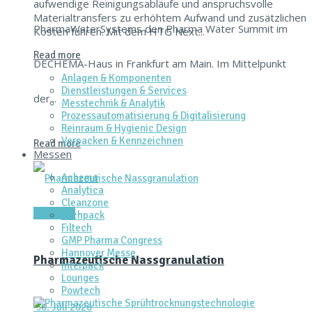
aufwendige Reinigungsabläufe und anspruchsvolle
Materialtransfers zu erhöhtem Aufwand und zusätzlichen
PharmaWaterSystems den Pharma Water Summit im
Kosten führen. Mit dem HTG Next...
Read more
DECHEMA-Haus in Frankfurt am Main. Im Mittelpunkt
Anlagen & Komponenten
Dienstleistungen & Services
der...
Messtechnik & Analytik
Prozessautomatisierung & Digitalisierung
Reinraum & Hygienic Design
Verpacken & Kennzeichnen
Read more
Messen
Achema
Analytica
Cleanzone
Aktuelles
Fachpack
Filtech
GMP Pharma Congress
Hannover Messe
Pharmazeutische Nassgranulation
Interpack
Lounges
Powtech
30. Juli 2026