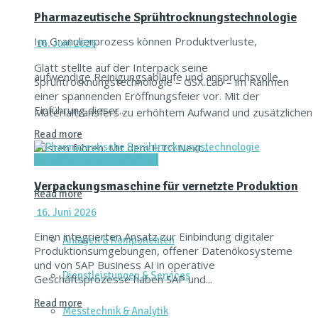
Pharmazeutische Sprühtrocknungstechnologie
Im Granulierprozess können Produktverluste,
16. Juni 2026
Glatt stellte auf der Interpack seine
aufwendige Reinigungsabläufe und anspruchsvolle
Sprühtrocknungstechnologie – GSX.Lab – im Rahmen
einer spannenden Eröffnungsfeier vor. Mit der
Einführung dieser...
Materialtransfers zu erhöhtem Aufwand und zusätzlichen
Read more
Kosten führen. Mit dem HTG Next...
Verpacken & Kennzeichnen
Verpackungsmaschine für vernetzte Produktion
Read more
16. Juni 2026
Einen integrierten Ansatz zur Einbindung digitaler
Anlagen & Komponenten
Produktionsumgebungen, offener Datenökosysteme
und von SAP Business AI in operative
Dienstleistungen & Services
Geschäftsprozesse haben SAP und...
Read more
Messtechnik & Analytik