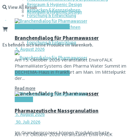
Reinraum & Hygienic Design
View All Result
Verpacken & Kennzeichnen
Reinraum & Hygienic Design
Forschung & Entwicklung
Dienstleistungen & Services
Verpacken & Kennzeichnen
Branchendialog für Pharmawasser
Forschung & Entwicklung
Es befinden sich keine Produkte im Warenkorb.
5. August 2026
Am 15. Oktober 2026 veranstaltet EnviroFALK
PharmaWaterSystems den Pharma Water Summit im
DECHEMA-Haus in Frankfurt am Main. Im Mittelpunkt
Dienstleistungen & Services
der...
Read more
Branchendialog für Pharmawasser
Aktuelles
Pharmazeutische Nassgranulation
5. August 2026
30. Juli 2026
Im Granulierprozess können Produktverluste,
Am 15. Oktober 2026 veranstaltet EnviroFALK