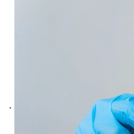
Analytica
Cleanzone
Fachpack
Filtech
Interpack
Lounges
Powtech
E‑Mag
Anlagen & Komponenten