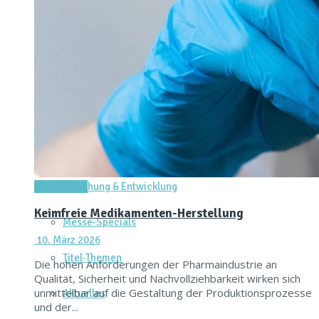
Dienstleistungen & Services
Messtechnik & Analytik
Prozessautomatisierung & Digitalisierung
Reinraum & Hygienic Design
Verpacken & Kennzeichnen
Forschung & Entwicklung
Titel-Thema
Keimfreie Medikamenten-Herstellung
Messe-Specials
10. März 2026
Titel-Themen
Die hohen Anforderungen der Pharmaindustrie an
Qualität, Sicherheit und Nachvollziehbarkeit wirken sich
unmittelbar auf die Gestaltung der Produktionsprozesse
Aktuelles
und der...