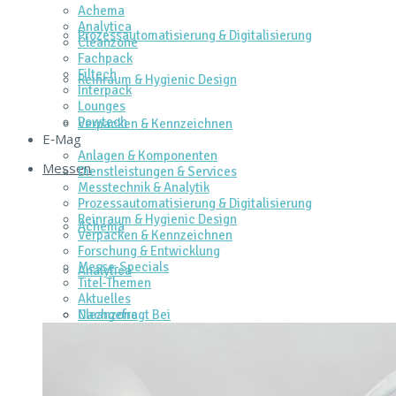
Achema
Analytica
Prozessautomatisierung & Digitalisierung
Cleanzone
Fachpack
Filtech
Reinraum & Hygienic Design
Interpack
Lounges
Powtech
Verpacken & Kennzeichnen
E‑Mag
Anlagen & Komponenten
Messen
Dienstleistungen & Services
Messtechnik & Analytik
Prozessautomatisierung & Digitalisierung
Reinraum & Hygienic Design
Achema
Verpacken & Kennzeichnen
Forschung & Entwicklung
Messe-Specials
Analytica
Titel-Themen
Aktuelles
Cleanzone
Nachgefragt Bei
Fachpack