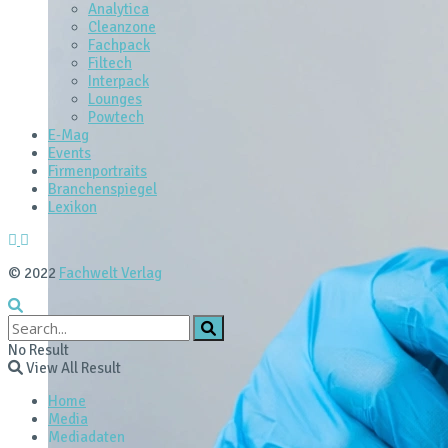
Analytica
Cleanzone
Fachpack
Filtech
Interpack
Lounges
Powtech
E‑Mag
Events
Firmenportraits
Branchenspiegel
Lexikon
© 2022
Fachwelt Verlag
No Result
View All Result
Home
Media
Mediadaten