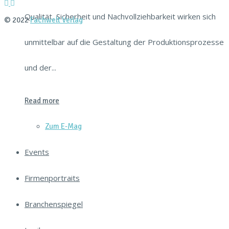
Qualität, Sicherheit und Nachvollziehbarkeit wirken sich
© 2022
Fachwelt Verlag
unmittelbar auf die Gestaltung der Produktionsprozesse
und der...
Read more
Zum E‑Mag
Events
Firmenportraits
Branchenspiegel