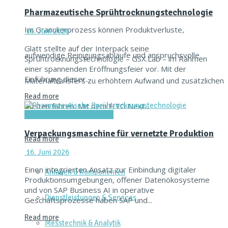
Pharmazeutische Sprühtrocknungstechnologie
Im Granulierprozess können Produktverluste,
16. Juni 2026
Glatt stellte auf der Interpack seine
aufwendige Reinigungsabläufe und anspruchsvolle
Sprühtrocknungstechnologie – GSX.Lab – im Rahmen
einer spannenden Eröffnungsfeier vor. Mit der
Einführung dieser...
Materialtransfers zu erhöhtem Aufwand und zusätzlichen
Read more
Kosten führen. Mit dem HTG Next...
Verpacken & Kennzeichnen
Verpackungsmaschine für vernetzte Produktion
Read more
16. Juni 2026
Einen integrierten Ansatz zur Einbindung digitaler
Anlagen & Komponenten
Produktionsumgebungen, offener Datenökosysteme
und von SAP Business AI in operative
Dienstleistungen & Services
Geschäftsprozesse haben SAP und...
Read more
Messtechnik & Analytik