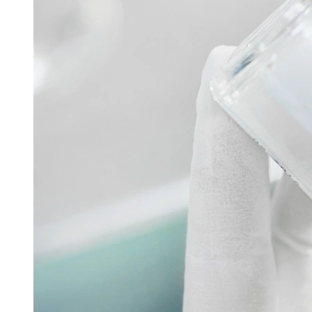
Filtech
GMP Pharma Congress
Hannover Messe
Interpack
Lounges
Powtech
Pharmazeutische Sprühtrocknungstechnologie
16. Juni 2026