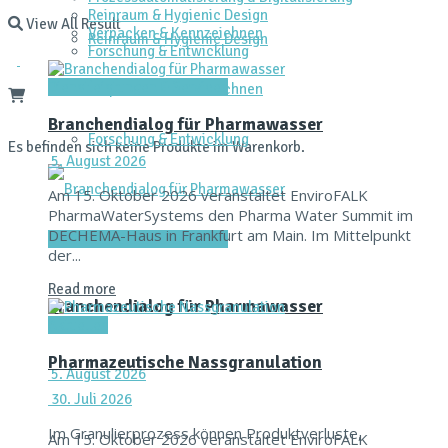
Reinraum & Hygienic Design
View All Result
Verpacken & Kennzeichnen
Reinraum & Hygienic Design
Forschung & Entwicklung
Dienstleistungen & Services
Verpacken & Kennzeichnen
Branchendialog für Pharmawasser
Forschung & Entwicklung
Es befinden sich keine Produkte im Warenkorb.
5. August 2026
Am 15. Oktober 2026 veranstaltet EnviroFALK
PharmaWaterSystems den Pharma Water Summit im
DECHEMA-Haus in Frankfurt am Main. Im Mittelpunkt
Dienstleistungen & Services
der...
Read more
Branchendialog für Pharmawasser
Aktuelles
Pharmazeutische Nassgranulation
5. August 2026
30. Juli 2026
Im Granulierprozess können Produktverluste,
Am 15. Oktober 2026 veranstaltet EnviroFALK