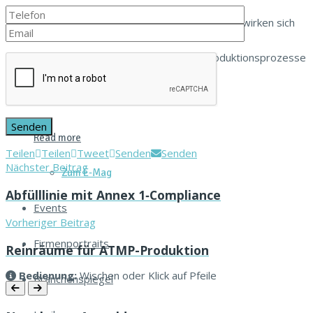
Qualität, Sicherheit und Nachvollziehbarkeit wirken sich
unmittelbar auf die Gestaltung der Produktionsprozesse
und der...
Read more
Teilen
Teilen
Tweet
Senden
Senden
Nächster Beitrag
Zum E‑Mag
Abfülllinie mit Annex 1‑Compliance
Events
Vorheriger Beitrag
Firmenportraits
Reinräume für ATMP-Produktion
Bedi­enung:
Wis­chen oder Klick auf Pfeile
Branchenspiegel