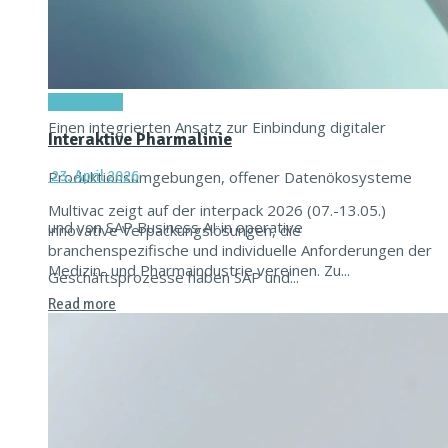
16. Juni 2026
Titel-Thema
Einen integrierten Ansatz zur Einbindung digitaler
Interaktive Pharmalinie
Produktionsumgebungen, offener Datenökosysteme
23. April 2026
Multivac zeigt auf der interpack 2026 (07.-13.05.)
und von SAP Business AI in operative
innovative Verpackungslösungen, die
branchenspezifische und individuelle Anforderungen der
Medizin- und Pharmaindustrie vereinen. Zu...
Geschäftsprozesse haben SAP und...
Read more
Read more
Achema