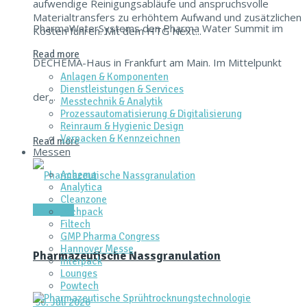
aufwendige Reinigungsabläufe und anspruchsvolle
Materialtransfers zu erhöhtem Aufwand und zusätzlichen
PharmaWaterSystems den Pharma Water Summit im
Kosten führen. Mit dem HTG Next...
Read more
DECHEMA-Haus in Frankfurt am Main. Im Mittelpunkt
Anlagen & Komponenten
Dienstleistungen & Services
der...
Messtechnik & Analytik
Prozessautomatisierung & Digitalisierung
Reinraum & Hygienic Design
Verpacken & Kennzeichnen
Read more
Messen
Achema
Analytica
Cleanzone
Aktuelles
Fachpack
Filtech
GMP Pharma Congress
Hannover Messe
Pharmazeutische Nassgranulation
Interpack
Lounges
Powtech
30. Juli 2026