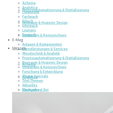
Achema
Analytica
Prozessautomatisierung & Digitalisierung
Cleanzone
Fachpack
Filtech
Reinraum & Hygienic Design
Interpack
Lounges
Powtech
Verpacken & Kennzeichnen
E‑Mag
Anlagen & Komponenten
Messen
Dienstleistungen & Services
Messtechnik & Analytik
Prozessautomatisierung & Digitalisierung
Reinraum & Hygienic Design
Achema
Verpacken & Kennzeichnen
Forschung & Entwicklung
Messe-Specials
Analytica
Titel-Themen
Aktuelles
Cleanzone
Nachgefragt Bei
Fachpack