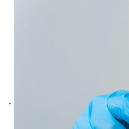
Analytica
Cleanzone
Fachpack
Filtech
Interpack
Lounges
Powtech
E‑Mag
Anlagen & Komponenten