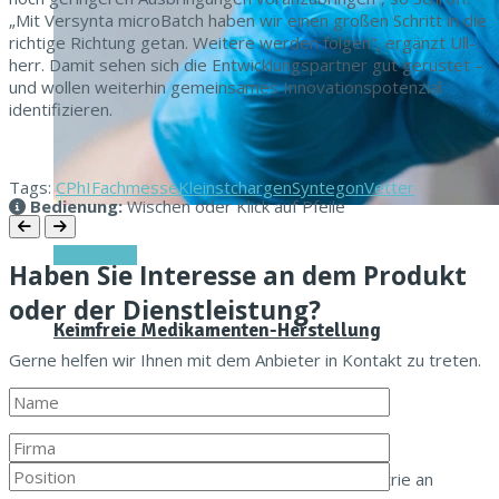
„Mit Ver­syn­ta micro­Batch haben wir einen großen Schritt in die
richtige Rich­tung getan. Weit­ere wer­den fol­gen“, ergänzt Ull­
herr. Damit sehen sich die Entwick­lungspart­ner gut gerüstet –
und wollen weit­er­hin gemein­sames Inno­va­tionspoten­zial
identifizieren.
Tags:
CPhI
Fachmesse
Kleinstchargen
Syntegon
Vetter
Bedienung:
Wischen oder Klick auf Pfeile
Titel-Thema
Haben Sie Interesse an dem Produkt
oder der Dienstleistung?
Keimfreie Medikamenten-Herstellung
Gerne helfen wir Ihnen mit dem Anbieter in Kontakt zu treten.
10. März 2026
Die hohen Anforderungen der Pharmaindustrie an