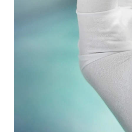
Glatt stellte auf der Interpack seine
Sprühtrocknungstechnologie – GSX.Lab – im Rahmen
einer spannenden Eröffnungsfeier vor. Mit der
Einführung dieser...
Read more
Verpacken & Kennzeichnen
Verpackungsmaschine für vernetzte Produktion