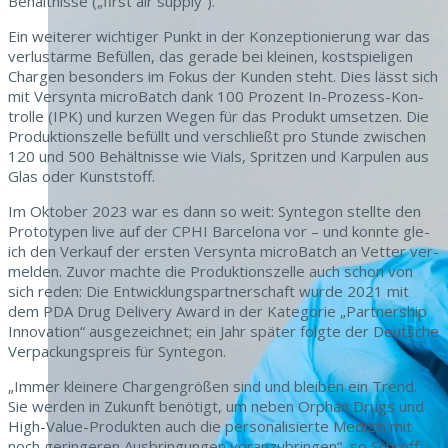
Behält­nisse („first air supply“).
Ein weit­er­er wichtiger Punkt in der Konzep­tion­ierung war das
ver­lus­tarme Befüllen, das ger­ade bei kleinen, kost­spieli­gen
Char­gen beson­ders im Fokus der Kun­den ste­ht. Dies lässt sich
mit Ver­syn­ta micro­Batch dank 100 Prozent In-Prozess-Kon­
trolle (IPK) und kurzen Wegen für das Pro­dukt umset­zen. Die
Pro­duk­tion­szelle befüllt und ver­schließt pro Stunde zwis­chen
120 und 500 Behält­nisse wie Vials, Spritzen und Karpulen aus
Glas oder Kunststoff.
Im Okto­ber 2023 war es dann so weit: Syn­te­gon stellte den
Pro­to­typen live auf der CPHI Barcelona vor – und kon­nte gle­
ich den Verkauf der ersten Ver­syn­ta micro­Batch an Vet­ter ver­
melden. Zuvor machte die Pro­duk­tion­szelle auch schon von
sich reden: Die Entwick­lungspart­ner­schaft wurde 2021 mit
dem PDA Drug Deliv­ery Award in der Kat­e­gorie „Part­ner­ship
Inno­va­tion“ aus­geze­ich­net; ein Jahr später fol­gte der Deutsche
Ver­pack­ung­spreis für Syntegon.
„Immer kleinere Char­gen­größen sind und bleiben ein Trend.
Sie wer­den in Zukun­ft benötigt, um neben Orphan Drugs und
High-Val­ue-Pro­duk­ten auch die per­son­al­isierte Medi­zin mit
noch gerin­geren Aus­bringun­gen voranzubrin­gen“, so Schroff.