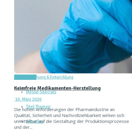
Dienstleistungen & Services
Messtechnik & Analytik
Prozessautomatisierung & Digitalisierung
Reinraum & Hygienic Design
Verpacken & Kennzeichnen
Forschung & Entwicklung
Titel-Thema
Keimfreie Medikamenten-Herstellung
Messe-Specials
10. März 2026
Titel-Themen
Die hohen Anforderungen der Pharmaindustrie an
Qualität, Sicherheit und Nachvollziehbarkeit wirken sich
unmittelbar auf die Gestaltung der Produktionsprozesse
Aktuelles
und der...