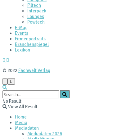
Filtech
Interpack
Lounges
Powtech
E‑Mag
Events
Firmenportraits
Branchenspiegel
Lexikon
© 2022
Fachwelt Verlag
No Result
View All Result
Home
Media
Mediadaten
Mediadaten 2026