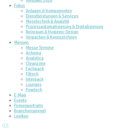
Mediakit 2026
Fokus
Anlagen & Komponenten
Dienstleistungen & Services
Messtechnik & Analytik
Prozessautomatisierung & Digitalisierung
Reinraum & Hygienic Design
Verpacken & Kennzeichnen
Messen
Messe Termine
Achema
Analytica
Cleanzone
Fachpack
Filtech
Interpack
Lounges
Powtech
E‑Mag
Events
Firmenportraits
Branchenspiegel
Lexikon