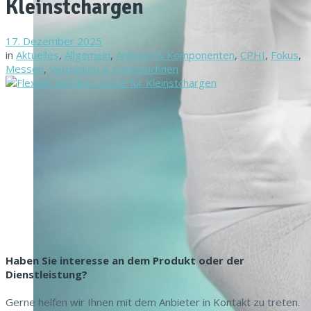
Kleinstchargen
17. Dezember 2025
in
Aktuelles
,
Allgemein
,
Anlagen & Komponenten
,
CPHI
,
Fokus
,
Messen
,
Verpacken & Kennzeichnen
Haben Sie interesse an dem Produkt oder der
Dienstleistung?
Gerne helfen wir Ihnen mit dem Anbieter in Kontakt zu treten.