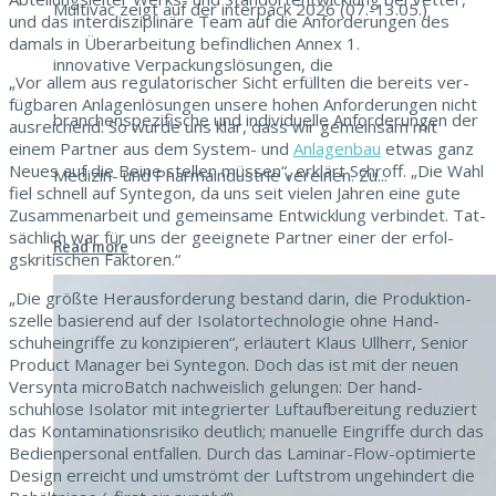
Multivac zeigt auf der interpack 2026 (07.-13.05.)
und das inter­diszi­plinäre Team auf die Anforderun­gen des
damals in Über­ar­beitung befind­lichen Annex 1.
innovative Verpackungslösungen, die
„Vor allem aus reg­u­la­torisch­er Sicht erfüll­ten die bere­its ver­
füg­baren Anla­gen­lö­sun­gen unsere hohen Anforderun­gen nicht
branchenspezifische und individuelle Anforderungen der
aus­re­ichend. So wurde uns klar, dass wir gemein­sam mit
einem Part­ner aus dem Sys­tem- und
Anla­gen­bau
etwas ganz
Neues auf die Beine stellen müssen“, erk­lärt Schroff. „Die Wahl
Medizin- und Pharmaindustrie vereinen. Zu...
fiel schnell auf Syn­te­gon, da uns seit vie­len Jahren eine gute
Zusam­me­nar­beit und gemein­same Entwick­lung verbindet. Tat­
säch­lich war für uns der geeignete Part­ner ein­er der erfol­
Read more
gskri­tis­chen Faktoren.“
„Die größte Her­aus­forderung bestand darin, die Pro­duk­tion­
szelle basierend auf der Iso­la­tortech­nolo­gie ohne Hand­
schuhe­in­griffe zu konzip­ieren“, erläutert Klaus Ull­herr, Senior
Prod­uct Man­ag­er bei Syn­te­gon. Doch das ist mit der neuen
Ver­syn­ta micro­Batch nach­weis­lich gelun­gen: Der hand­
schuhlose Iso­la­tor mit inte­gri­ert­er Luftauf­bere­itung reduziert
das Kon­t­a­m­i­na­tion­srisiko deut­lich; manuelle Ein­griffe durch das
Bedi­en­per­son­al ent­fall­en. Durch das Lam­i­nar-Flow-opti­mierte
Design erre­icht und umströmt der Luft­strom unge­hin­dert die