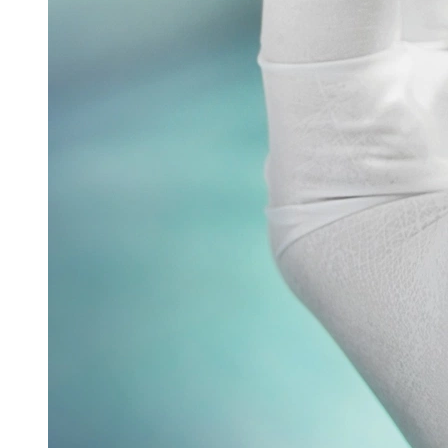
Glatt stellte auf der Interpack seine
Sprühtrocknungstechnologie – GSX.Lab – im Rahmen
einer spannenden Eröffnungsfeier vor. Mit der
Einführung dieser...
Read more
Verpacken & Kennzeichnen
Verpackungsmaschine für vernetzte Produktion