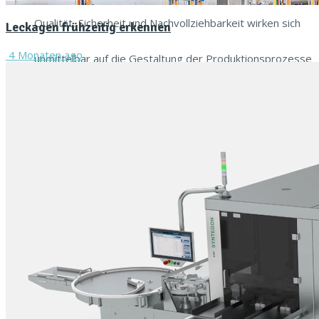
Qualität, Sicherheit und Nachvollziehbarkeit wirken sich
Leckagen frühzeitig erkennen
4 Monaten ago
unmittelbar auf die Gestaltung der Produktionsprozesse
und der...
Read more
Zum E‑Mag
Events
Firmenportraits
Branchenspiegel