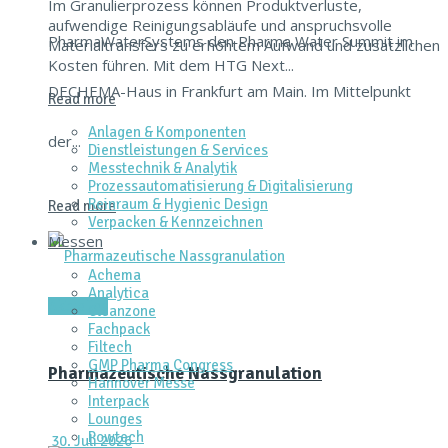
Im Granulierprozess können Produktverluste,
aufwendige Reinigungsabläufe und anspruchsvolle
PharmaWaterSystems den Pharma Water Summit im
Materialtransfers zu erhöhtem Aufwand und zusätzlichen
Kosten führen. Mit dem HTG Next...
DECHEMA-Haus in Frankfurt am Main. Im Mittelpunkt
Read more
Anlagen & Komponenten
der...
Dienstleistungen & Services
Messtechnik & Analytik
Prozessautomatisierung & Digitalisierung
Reinraum & Hygienic Design
Read more
Verpacken & Kennzeichnen
Messen
Achema
Analytica
Aktuelles
Cleanzone
Fachpack
Filtech
GMP Pharma Congress
Pharmazeutische Nassgranulation
Hannover Messe
Interpack
Lounges
Powtech
30. Juli 2026