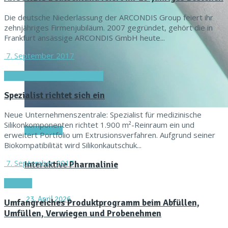
Die deutsche Niederlassung der ARCONDIS Group feiert ihr
zehnjähriges Firmenjubiläum. 2007 gegründet, gehört die in
Frankfurt ansässige ARCONDIS GmbH heute...
7. September 2017
Reinraum & Hygienic Design
Spezialist richtet sich ein
Neue Unternehmenszentrale: Spezialist für medizinische
Silikonkomponenten richtet 1.900 m²-Reinraum ein und
Titel-Thema
erweitert Portfolio um Extrusionsverfahren. Aufgrund seiner
Biokompatibilität wird Silikonkautschuk...
7. September 2017
Interaktive Pharmalinie
Messen
23. April 2026
Umfangreiches Produktprogramm beim Abfüllen,
Umfüllen, Verwiegen und Probenehmen