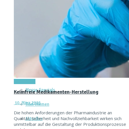
Dienstleistungen & Services
Messtechnik & Analytik
Prozessautomatisierung & Digitalisierung
Reinraum & Hygienic Design
Verpacken & Kennzeichnen
Forschung & Entwicklung
Titel-Thema
Messe-Specials
Keimfreie Medikamenten-Herstellung
10. März 2026
Titel-Themen
Die hohen Anforderungen der Pharmaindustrie an
Qualität, Sicherheit und Nachvollziehbarkeit wirken sich
Aktuelles
unmittelbar auf die Gestaltung der Produktionsprozesse