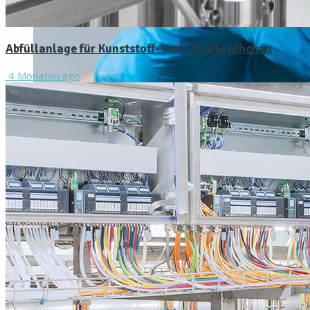
Abfüllanlage für Kunststoff- und Glasfläschchen
4 Monaten ago
Titel-Thema
Keimfreie Medikamenten-Herstellung
10. März 2026
Die hohen Anforderungen der Pharmaindustrie an