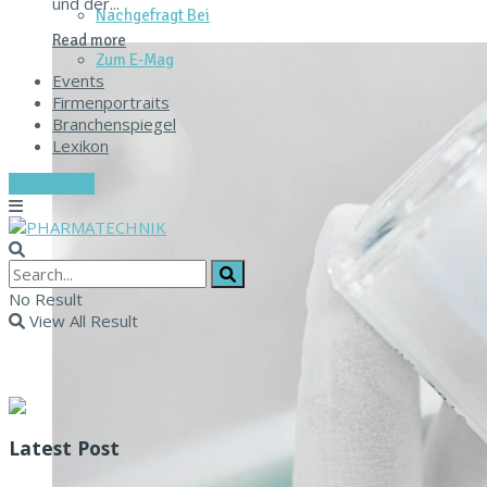
und der...
Nachgefragt Bei
Read more
Zum E‑Mag
Events
Firmenportraits
Branchenspiegel
Lexikon
Zum E-Mag
No Result
View All Result
Latest Post