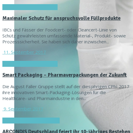
Verpacken & Kennzeichnen
Maximaler Schutz für anspruchsvolle Füllprodukte
IBCs und Fässer der Foodcert- oder Cleancert-Linie von
Schütz gewährleisten umfassende Material-, Produkt- sowie
Prozesssicherheit. Sie haben sich daher inzwischen...
11. September 2017
Verpacken & Kennzeichnen
Smart Packaging – Pharmaverpackungen der Zukunft
Die August Faller Gruppe stellt auf der diesjährigen CPhI 2017
ihre innovativen Smart-Packaging-Lösungen für die
Healthcare- und Pharmaindustrie in den...
9. September 2017
Dienstleistungen & Services
ARCONDIS Deutschland feiert ihr 10-jähriges Bestehen