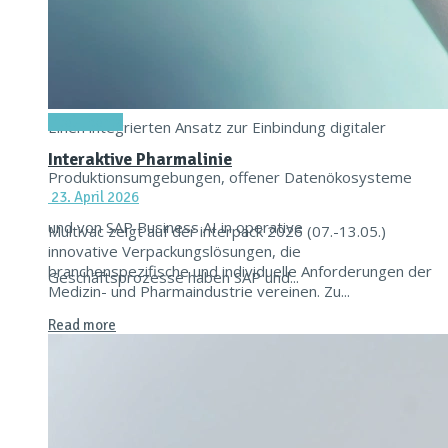
16. Juni 2026
Titel-Thema
Einen integrierten Ansatz zur Einbindung digitaler
Interaktive Pharmalinie
Produktionsumgebungen, offener Datenökosysteme
23. April 2026
und von SAP Business AI in operative
Multivac zeigt auf der interpack 2026 (07.-13.05.)
innovative Verpackungslösungen, die
branchenspezifische und individuelle Anforderungen der
Geschäftsprozesse haben SAP und...
Medizin- und Pharmaindustrie vereinen. Zu...
Read more
Read more
Achema