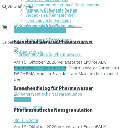
Prozessautomatisierung & Digitalisierung
View All Result
Reinraum & Hygienic Design
Reinraum & Hygienic Design
Verpacken & Kennzeichnen
Forschung & Entwicklung
Verpacken & Kennzeichnen
Dienstleistungen & Services
Forschung & Entwicklung
Branchendialog für Pharmawasser
Es befinden sich keine Produkte im Warenkorb.
5. August 2026
Am 15. Oktober 2026 veranstaltet EnviroFALK
PharmaWaterSystems den Pharma Water Summit im
Dienstleistungen & Services
DECHEMA-Haus in Frankfurt am Main. Im Mittelpunkt
der...
Branchendialog für Pharmawasser
Read more
Aktuelles
5. August 2026
Pharmazeutische Nassgranulation
30. Juli 2026
Am 15. Oktober 2026 veranstaltet EnviroFALK