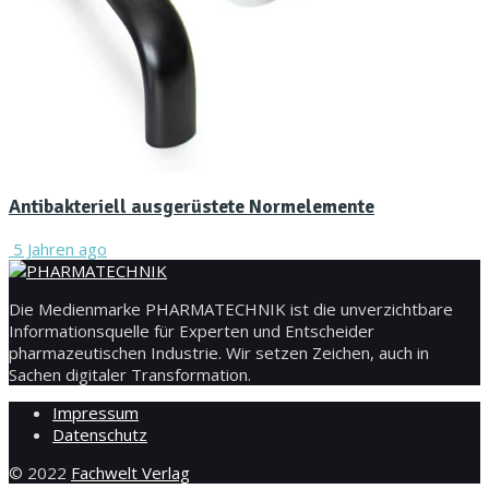
Antibakteriell ausgerüstete Normelemente
5 Jahren ago
Die Medienmarke PHARMATECHNIK ist die unverzichtbare
Informationsquelle für Experten und Entscheider
pharmazeutischen Industrie. Wir setzen Zeichen, auch in
Sachen digitaler Transformation.
Impressum
Datenschutz
© 2022
Fachwelt Verlag