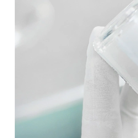
Filtech
GMP Pharma Congress
Hannover Messe
Interpack
Lounges
Powtech
Pharmazeutische Sprühtrocknungstechnologie
16. Juni 2026