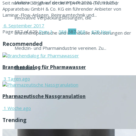
Multivac zeigt auf der interpack 2026 (07.-13.05.)
Seit nunmehr 30 Jahren ist die PTA Pharma-Technischer
Apparatebau GmbH & Co. KG ein führender Anbieter von
Laminar-Flow-Anlagen, Reinraumtechnik und...
innovative Verpackungslösungen, die
6. September 2017
Page 587 of 629
Prev
1
…
586
587
588
…
629
Next
branchenspezifische und individuelle Anforderungen der
Recommended
Medizin- und Pharmaindustrie vereinen. Zu...
Branchendialog für Pharmawasser
Read more
3 Tagen ago
Pharmazeutische Nassgranulation
1 Woche ago
Trending