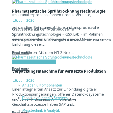
Pharmazeutische Sprühtrocknungstechnologie
Im Granulierprozess können Produktverluste,
16. Juni 2026
aufwendige Reinigungsabläufe und anspruchsvolle
Glatt stellte auf der Interpack seine
Sprühtrocknungstechnologie – GSX.Lab – im Rahmen
einer spannenden Eröffnungsfeier vor. Mit der
Materialtransfers zu erhöhtem Aufwand und zusätzlichen
Einführung dieser...
Kosten führen. Mit dem HTG Next...
Read more
Verpacken & Kennzeichnen
Read more
Verpackungsmaschine für vernetzte Produktion
16. Juni 2026
Anlagen & Komponenten
Einen integrierten Ansatz zur Einbindung digitaler
Produktionsumgebungen, offener Datenökosysteme
Dienstleistungen & Services
und von SAP Business AI in operative
Geschäftsprozesse haben SAP und...
Messtechnik & Analytik
Read more