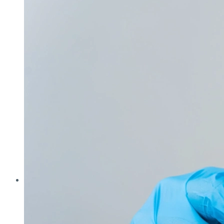
Analytica
Cleanzone
Fachpack
Filtech
Interpack
Lounges
Powtech
E‑Mag
Anlagen & Komponenten