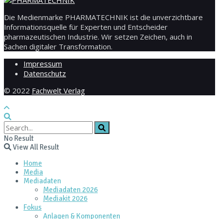
Die Medienmarke PHARMATECHNIK ist die unverzichtbare
Informationsquelle für Experten und Entscheider
pharmazeutischen Industrie. Wir setzen Zeichen, auch in
Sachen digitaler Transformation.
Impressum
Datenschutz
© 2022
Fachwelt Verlag
No Result
View All Result
Home
Media
Mediadaten
Mediadaten 2026
Mediakit 2026
Fokus
Anlagen & Komponenten