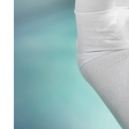
Glatt stellte auf der Interpack seine
Sprühtrocknungstechnologie – GSX.Lab – im Rahmen
einer spannenden Eröffnungsfeier vor. Mit der
Einführung dieser...
Read more
Verpacken & Kennzeichnen
Verpackungsmaschine für vernetzte Produktion