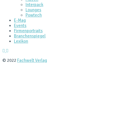
Interpack
Lounges
Powtech
E‑Mag
Events
Firmenportraits
Branchenspiegel
Lexikon
© 2022
Fachwelt Verlag