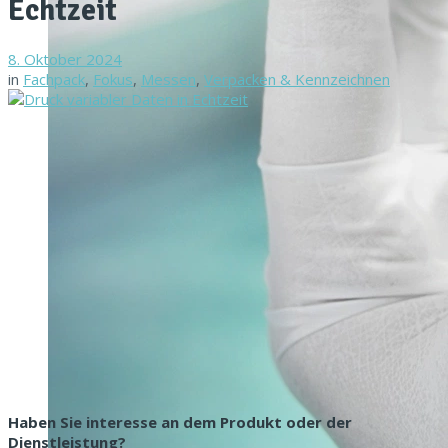
Echtzeit
8. Oktober 2024
in
Fachpack
,
Fokus
,
Messen
,
Verpacken & Kennzeichnen
Haben Sie interesse an dem Produkt oder der
Dienstleistung?