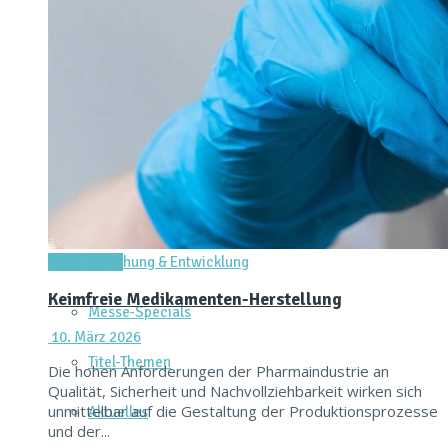
Dienstleistungen & Services
Messtechnik & Analytik
Prozessautomatisierung & Digitalisierung
Reinraum & Hygienic Design
Verpacken & Kennzeichnen
Forschung & Entwicklung
Titel-Thema
Keimfreie Medikamenten-Herstellung
Messe-Specials
10. März 2026
Titel-Themen
Die hohen Anforderungen der Pharmaindustrie an
Qualität, Sicherheit und Nachvollziehbarkeit wirken sich
unmittelbar auf die Gestaltung der Produktionsprozesse
Aktuelles
und der...