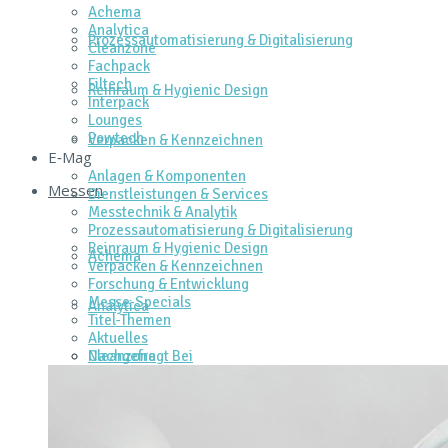
Achema
Analytica
Prozessautomatisierung & Digitalisierung
Cleanzone
Fachpack
Filtech
Reinraum & Hygienic Design
Interpack
Lounges
Powtech
Verpacken & Kennzeichnen
E‑Mag
Anlagen & Komponenten
Messen
Dienstleistungen & Services
Messtechnik & Analytik
Prozessautomatisierung & Digitalisierung
Reinraum & Hygienic Design
Achema
Verpacken & Kennzeichnen
Forschung & Entwicklung
Messe-Specials
Analytica
Titel-Themen
Aktuelles
Cleanzone
Nachgefragt Bei
Fachpack