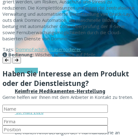
gri­ert wer­den, um Risiken, Auss­chuss und Stress zu
reduzieren. Die Kom­plet­tlö­sun­gen umfassen die zen­tral­isierte
Ver­wal­tung und automa­tisierte Bere­it­stel­lung von Druck-Lay­
outs dank Domi­no Automa­tion, die maschinelle Bild­ver­ar­
beitung mit automa­tis­ch­er Code-Über­prü­fung der R‑Serie
sowie Fer­nüberwachungsmöglichkeit­en durch die Cloud-
basierten Dien­ste von Domino.
Tags:
Domino
FachPack
Lasercodierer
Bedienung:
Wischen oder Klick auf Pfeile
Titel-Thema
Haben Sie Interesse an dem Produkt
oder der Dienstleistung?
Keimfreie Medikamenten-Herstellung
Gerne helfen wir Ihnen mit dem Anbieter in Kontakt zu treten.
10. März 2026
Die hohen Anforderungen der Pharmaindustrie an