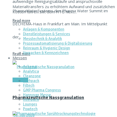
aufwendige Reinigungsabläufe und anspruchsvolle
Materialtransfers zu erhöhtem Aufwand und zusätzlichen
PharmaWaterSystems den Pharma Water Summit im
Kosten führen. Mit dem HTG Next...
Read more
DECHEMA-Haus in Frankfurt am Main. Im Mittelpunkt
Anlagen & Komponenten
Dienstleistungen & Services
der...
Messtechnik & Analytik
Prozessautomatisierung & Digitalisierung
Reinraum & Hygienic Design
Verpacken & Kennzeichnen
Read more
Messen
Achema
Analytica
Cleanzone
Aktuelles
Fachpack
Filtech
GMP Pharma Congress
Hannover Messe
Pharmazeutische Nassgranulation
Interpack
Lounges
Powtech
30. Juli 2026