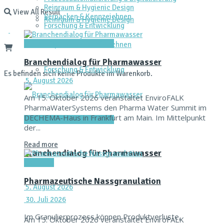
Reinraum & Hygienic Design
View All Result
Verpacken & Kennzeichnen
Reinraum & Hygienic Design
Forschung & Entwicklung
Dienstleistungen & Services
Verpacken & Kennzeichnen
Branchendialog für Pharmawasser
Forschung & Entwicklung
Es befinden sich keine Produkte im Warenkorb.
5. August 2026
Am 15. Oktober 2026 veranstaltet EnviroFALK
PharmaWaterSystems den Pharma Water Summit im
DECHEMA-Haus in Frankfurt am Main. Im Mittelpunkt
Dienstleistungen & Services
der...
Read more
Branchendialog für Pharmawasser
Aktuelles
Pharmazeutische Nassgranulation
5. August 2026
30. Juli 2026
Im Granulierprozess können Produktverluste,
Am 15. Oktober 2026 veranstaltet EnviroFALK