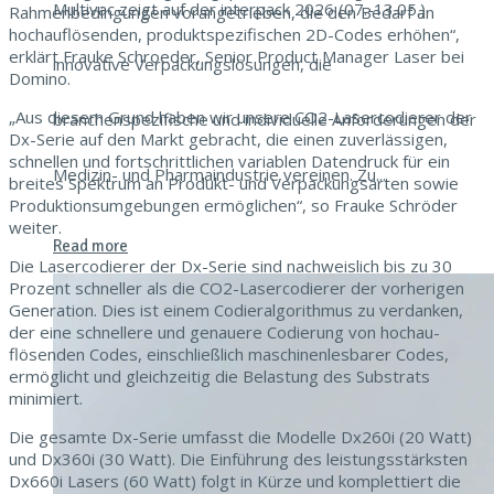
Multivac zeigt auf der interpack 2026 (07.-13.05.)
Rah­menbe­din­gun­gen vor­angetrieben, die den Bedarf an
hochau­flösenden, pro­duk­t­spez­i­fis­chen 2D-Codes erhöhen“,
erk­lärt Frauke Schroed­er, Senior Prod­uct Man­ag­er Laser bei
innovative Verpackungslösungen, die
Domino.
„Aus diesem Grund haben wir unsere CO2-Laser­codier­er der
branchenspezifische und individuelle Anforderungen der
Dx-Serie auf den Markt gebracht, die einen zuver­läs­si­gen,
schnellen und fortschrit­tlichen vari­ablen Daten­druck für ein
Medizin- und Pharmaindustrie vereinen. Zu...
bre­ites Spek­trum an Pro­dukt- und Ver­pack­ungsarten sowie
Pro­duk­tion­sumge­bun­gen ermöglichen“, so Frauke Schröder
weiter.
Read more
Die Laser­codier­er der Dx-Serie sind nach­weis­lich bis zu 30
Prozent schneller als die CO2-Laser­codier­er der vorheri­gen
Gen­er­a­tion. Dies ist einem Codier­al­go­rith­mus zu ver­danken,
der eine schnellere und genauere Codierung von hochau­
flösenden Codes, ein­schließlich maschi­nen­les­bar­er Codes,
ermöglicht und gle­ichzeit­ig die Belas­tung des Sub­strats
minimiert.
Die gesamte Dx-Serie umfasst die Mod­elle Dx260i (20 Watt)
und Dx360i (30 Watt). Die Ein­führung des leis­tungsstärk­sten
Dx660i Lasers (60 Watt) fol­gt in Kürze und kom­plet­tiert die