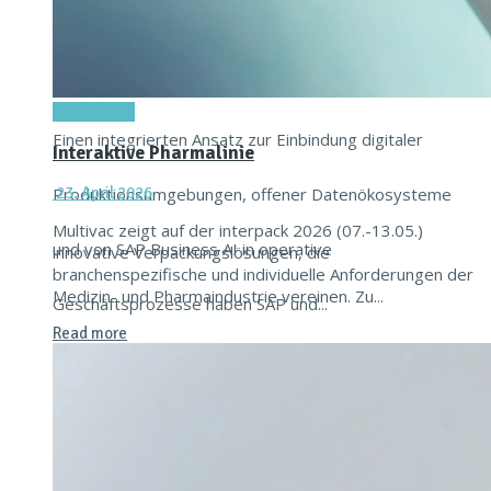
16. Juni 2026
Titel-Thema
Einen integrierten Ansatz zur Einbindung digitaler
Interaktive Pharmalinie
Produktionsumgebungen, offener Datenökosysteme
23. April 2026
Multivac zeigt auf der interpack 2026 (07.-13.05.)
und von SAP Business AI in operative
innovative Verpackungslösungen, die
branchenspezifische und individuelle Anforderungen der
Medizin- und Pharmaindustrie vereinen. Zu...
Geschäftsprozesse haben SAP und...
Read more
Read more
Achema