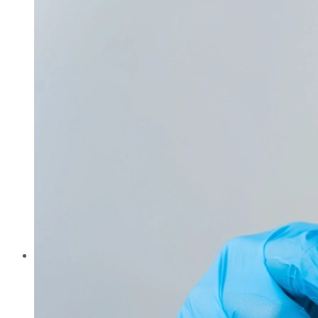
Analytica
Cleanzone
Fachpack
Filtech
Interpack
Lounges
Powtech
E‑Mag
Anlagen & Komponenten