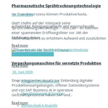
Pharmazeutische Sprühtrocknungstechnologie
Im Granulierprozess können Produktverluste,
16. Juni 2026
Glatt stellte auf der Interpack seine
aufwendige Reinigungsabläufe und anspruchsvolle
Sprühtrocknungstechnologie – GSX.Lab – im Rahmen
einer spannenden Eröffnungsfeier vor. Mit der
Einführung dieser...
Materialtransfers zu erhöhtem Aufwand und zusätzlichen
Read more
Kosten führen. Mit dem HTG Next...
Verpacken & Kennzeichnen
Verpackungsmaschine für vernetzte Produktion
Read more
16. Juni 2026
Einen integrierten Ansatz zur Einbindung digitaler
Anlagen & Komponenten
Produktionsumgebungen, offener Datenökosysteme
und von SAP Business AI in operative
Dienstleistungen & Services
Geschäftsprozesse haben SAP und...
Read more
Messtechnik & Analytik