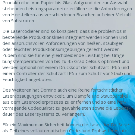
Pro­duk­trei­he. Von Papi­er bis Glas: Auf­grund der zur Auswahl
ste­hen­den Leis­tungspa­ra­me­ter erfüllen sie die Anforderun­gen
von Her­stellern aus ver­schiede­nen Branchen auf ein­er Vielzahl
von Substraten.
Die Laser­codier­er sind so konzip­iert, dass sie prob­lem­los in
beste­hende Pro­duk­tion­slin­ien inte­gri­ert wer­den kön­nen und
den anspruchsvollen Anforderun­gen von heißen, staubi­gen
oder feucht­en Pro­duk­tion­sumge­bun­gen gerecht wer­den.
Zudem sind sie für eine gle­ich­bleibende Leis­tung bei Umge­
bung­stem­per­a­turen von bis zu 45 Grad Cel­sius opti­miert und
wer­den option­al mit einem Druck­kopf der Schutzart IP65 und
einem Con­troller der Schutzart IP55 zum Schutz vor Staub und
Feuchtigkeit angeboten.
Des Weit­eren hat Domi­no auch eine Rei­he fortschrit­tlich­er
Laser­ab­saugun­gen entwick­elt, um Dämpfe und Staub­par­tikel
aus dem Laser­codier­prozess zu ent­fer­nen und so eine her­
vor­ra­gende Cod­e­qual­ität zu gewährleis­ten sowie die Lebens­
dauer des Laser­sys­tems zu verlängern.
Für ein Max­i­mum an Sicher­heit kön­nen die Laser der Dx-Serie
als Teil eines vol­lau­toma­tis­chen Code- und Prüf­sys­tems inte­