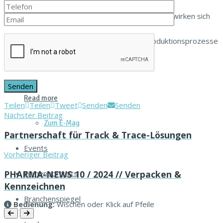
Qualität, Sicherheit und Nachvollziehbarkeit wirken sich
unmittelbar auf die Gestaltung der Produktionsprozesse
und der...
Read more
Teilen
Teilen
Tweet
Senden
Senden
Nächster Beitrag
Zum E‑Mag
Partnerschaft für Track & Trace-Lösungen
Events
Vorheriger Beitrag
Firmenportraits
PHARMA-NEWS 10 / 2024 // Verpacken &
Kennzeichnen
Branchenspiegel
Bedi­enung:
Wis­chen oder Klick auf Pfeile