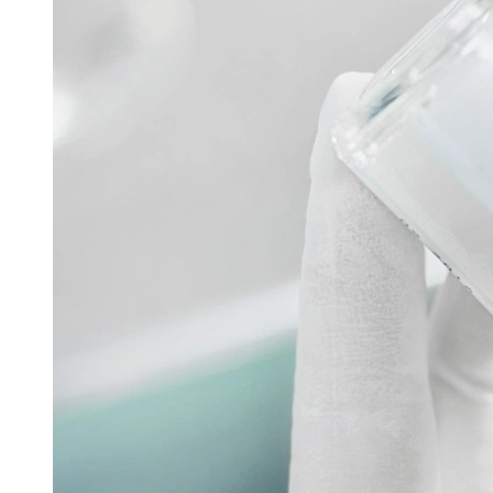
Filtech
GMP Pharma Congress
Hannover Messe
Interpack
Lounges
Powtech
Pharmazeutische Sprühtrocknungstechnologie
16. Juni 2026