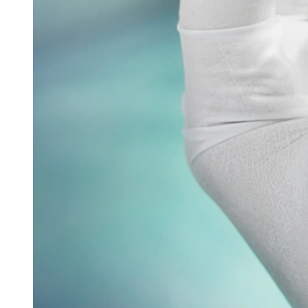
Glatt stellte auf der Interpack seine
Sprühtrocknungstechnologie – GSX.Lab – im Rahmen
einer spannenden Eröffnungsfeier vor. Mit der
Einführung dieser...
Read more
Verpacken & Kennzeichnen
Verpackungsmaschine für vernetzte Produktion