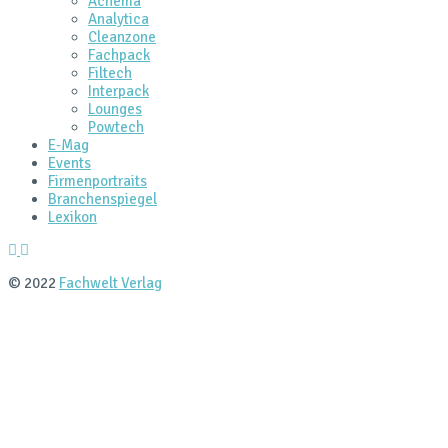
Achema
Analytica
Cleanzone
Fachpack
Filtech
Interpack
Lounges
Powtech
E‑Mag
Events
Firmenportraits
Branchenspiegel
Lexikon
© 2022
Fachwelt Verlag