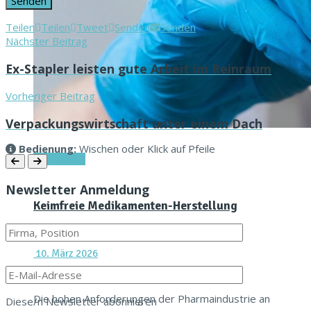
Teilen
Teilen
Tweet
Senden
Senden
Nächster Beitrag
Ex-Stapler leisten gute Arbeit im Reinraum
Vorheriger Beitrag
Verpackungswirtschaft unter einem Dach
Bedi­enung:
Wis­chen oder Klick auf Pfeile
Titel-Thema
Newsletter Anmeldung
Keimfreie Medikamenten-Herstellung
10. März 2026
Die hohen Anforderungen der Pharmaindustrie an
Diese/n Newslet­ter abonnieren