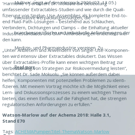
Multivac zeigt auf der interpack 2026 (07.-13.05.)
‘Har­monie 1’) erläutert Dr. Mokuolu die Bedeu­tung
umfassender Extracta­bles-Stu­di­en und wie durch die Qual­i­
fizierung von Singlue-Use-Assem­blies als kom­plette End-to-
innovative Verpackungslösungen, die
end Flu­id-Path-Lösun­gen – beste­hend aus Schläuchen,
Verbindern, Dich­tun­gen und Clamps – die Ein­hal­tung aktueller
branchenspezifische und individuelle Anforderungen der
Indus­tri­e­s­tandards und GMP-Anforderun­gen erle­ichtert wer­
den kann.
Medizin- und Pharmaindustrie vereinen. Zu...
„Unter Anbi­etern und Anwen­dern von Sin­gle-Use-Kom­po­nen­
ten wird inten­siv über Extracta­bles disku­tiert. Das Wis­sen
über Extracta­bles-Pro­file kann einen wichti­gen Beitrag zur
Read more
Verbesserung von Strate­gien zur Risikover­mei­dung leis­ten“,
berichtet Dr. Sade Mokuolu. „Sie kön­nen außer­dem dabei
helfen, Kom­po­nen­ten mit poten­ziellen Prob­le­men zu iden­ti­
fizieren. Mit meinem Vor­trag möchte ich die Möglichkeit eines
Lern- und Diskus­sion­sprozess­es zu einem wichti­gen The­ma
bieten, das einen Ein­fluss auf die Fähigkeit hat, die stren­gen
reg­u­la­torischen Anforderun­gen zu erfüllen.“
Wat­son-Mar­low auf der Achema 2018: Halle 3.1,
Stand E70
Tags:
ACHEMA
Pumpen
Titel-Thema
Watson-Marlow