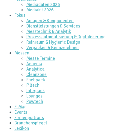
Mediadaten 2026
Mediakit 2026
Fokus
Anlagen & Komponenten
Dienstleistungen & Services
Messtechnik & Analytik
Prozessautomatisierung & Digitalisierung
Reinraum & Hygienic Design
Verpacken & Kennzeichnen
Messen
Messe Termine
Achema
Analytica
Cleanzone
Fachpack
Filtech
Interpack
Lounges
Powtech
E‑Mag
Events
Firmenportraits
Branchenspiegel
Lexikon