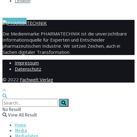
Lexikon
Zum E-Mag
Die Medienmarke PHARMATECHNIK ist die unverzichtbare
Informationsquelle für Experten und Entscheider
pharmazeutischen Industrie. Wir setzen Zeichen, auch in
Sachen digitaler Transformation.
Impressum
Datenschutz
© 2022
Fachwelt Verlag
No Result
View All Result
Home
Media
Mediadaten