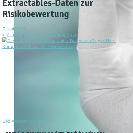
Extractables-Daten zur
Risikobewertung
7. Juni 2018
in
Achema
,
Anlagen & Komponenten
Bild: Watson-Marlow
Haben Sie interesse an dem Produkt oder der