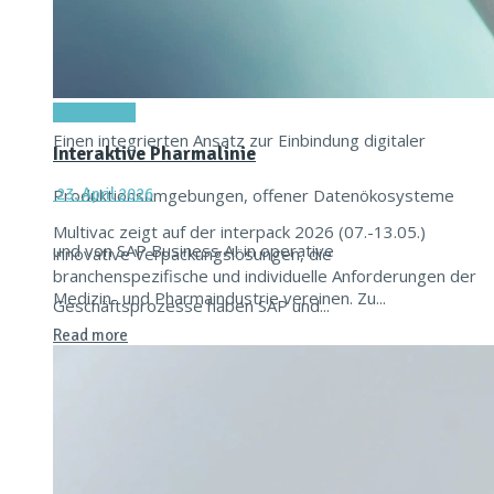
16. Juni 2026
Titel-Thema
Einen integrierten Ansatz zur Einbindung digitaler
Interaktive Pharmalinie
Produktionsumgebungen, offener Datenökosysteme
23. April 2026
Multivac zeigt auf der interpack 2026 (07.-13.05.)
und von SAP Business AI in operative
innovative Verpackungslösungen, die
branchenspezifische und individuelle Anforderungen der
Medizin- und Pharmaindustrie vereinen. Zu...
Geschäftsprozesse haben SAP und...
Read more
Read more
Achema