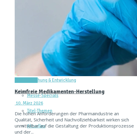
Dienstleistungen & Services
Messtechnik & Analytik
Prozessautomatisierung & Digitalisierung
Reinraum & Hygienic Design
Verpacken & Kennzeichnen
Forschung & Entwicklung
Titel-Thema
Keimfreie Medikamenten-Herstellung
Messe-Specials
10. März 2026
Titel-Themen
Die hohen Anforderungen der Pharmaindustrie an
Qualität, Sicherheit und Nachvollziehbarkeit wirken sich
unmittelbar auf die Gestaltung der Produktionsprozesse
Aktuelles
und der...