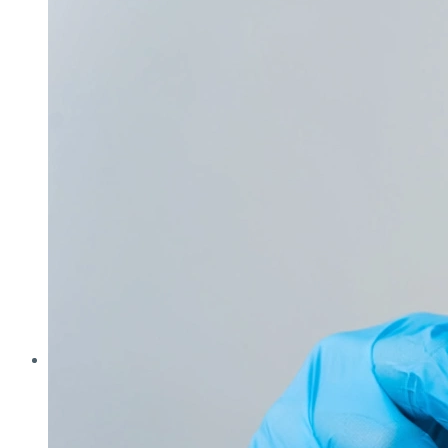
Analytica
Cleanzone
Fachpack
Filtech
Interpack
Lounges
Powtech
E‑Mag
Anlagen & Komponenten