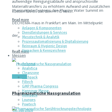
aufwendige Reinigungsabläufe und anspruchsvolle
Materialtransfers zu erhöhtem Aufwand und zusätzlichen
PharmaWaterSystems den Pharma Water Summit im
Kosten führen. Mit dem HTG Next...
Read more
DECHEMA-Haus in Frankfurt am Main. Im Mittelpunkt
Anlagen & Komponenten
Dienstleistungen & Services
der...
Messtechnik & Analytik
Prozessautomatisierung & Digitalisierung
Reinraum & Hygienic Design
Verpacken & Kennzeichnen
Read more
Messen
Achema
Analytica
Cleanzone
Aktuelles
Fachpack
Filtech
GMP Pharma Congress
Hannover Messe
Pharmazeutische Nassgranulation
Interpack
Lounges
Powtech
30. Juli 2026