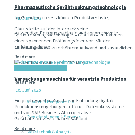
Pharmazeutische Sprühtrocknungstechnologie
Im Granulierprozess können Produktverluste,
16. Juni 2026
Glatt stellte auf der Interpack seine
aufwendige Reinigungsabläufe und anspruchsvolle
Sprühtrocknungstechnologie – GSX.Lab – im Rahmen
einer spannenden Eröffnungsfeier vor. Mit der
Einführung dieser...
Materialtransfers zu erhöhtem Aufwand und zusätzlichen
Read more
Kosten führen. Mit dem HTG Next...
Verpacken & Kennzeichnen
Verpackungsmaschine für vernetzte Produktion
Read more
16. Juni 2026
Einen integrierten Ansatz zur Einbindung digitaler
Anlagen & Komponenten
Produktionsumgebungen, offener Datenökosysteme
und von SAP Business AI in operative
Dienstleistungen & Services
Geschäftsprozesse haben SAP und...
Read more
Messtechnik & Analytik