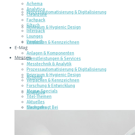
Achema
Analytica
Prozessautomatisierung & Digitalisierung
Cleanzone
Fachpack
Filtech
Reinraum & Hygienic Design
Interpack
Lounges
Powtech
Verpacken & Kennzeichnen
E‑Mag
Anlagen & Komponenten
Messen
Dienstleistungen & Services
Messtechnik & Analytik
Prozessautomatisierung & Digitalisierung
Reinraum & Hygienic Design
Achema
Verpacken & Kennzeichnen
Forschung & Entwicklung
Messe-Specials
Analytica
Titel-Themen
Aktuelles
Cleanzone
Nachgefragt Bei
Fachpack