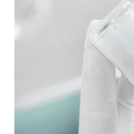
Filtech
GMP Pharma Congress
Hannover Messe
Interpack
Lounges
Powtech
Pharmazeutische Sprühtrocknungstechnologie
16. Juni 2026