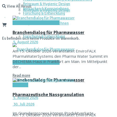
Reinraum & Hygienic Design
View All Result
Verpacken & Kennzeichnen
Reinraum & Hygienic Design
Forschung & Entwicklung
Dienstleistungen & Services
Verpacken & Kennzeichnen
Branchendialog für Pharmawasser
Forschung & Entwicklung
Es befinden sich keine Produkte im Warenkorb.
5. August 2026
Am 15. Oktober 2026 veranstaltet EnviroFALK
PharmaWaterSystems den Pharma Water Summit im
DECHEMA-Haus in Frankfurt am Main. Im Mittelpunkt
Dienstleistungen & Services
der...
Read more
Branchendialog für Pharmawasser
Aktuelles
Pharmazeutische Nassgranulation
5. August 2026
30. Juli 2026
Im Granulierprozess können Produktverluste,
Am 15. Oktober 2026 veranstaltet EnviroFALK