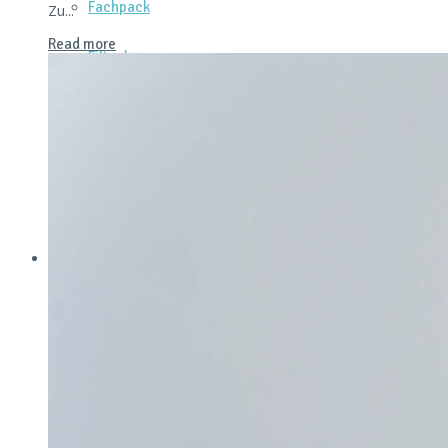
Fachpack
Zu...
Read more
Filtech
Interpack
Lounges
Powtech
E‑Mag
Anlagen & Komponenten
Dienstleistungen & Services
Messtechnik & Analytik