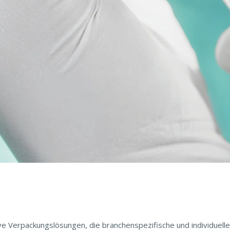
uktionsumgebungen, offener Datenökosysteme und von SAP Busines
tive Verpackungslösungen, die branchenspezifische und individuel