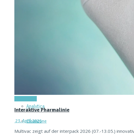
Verpackungsmaschine für vernetzte Produktion
16. Juni 2026
Einen integrierten Ansatz zur Einbindung digitaler Prod
Read more
Achema
Titel-Thema
Analytica
Interaktive Pharmalinie
23. April 2026
Cleanzone
Multivac zeigt auf der interpack 2026 (07.-13.05.) innova