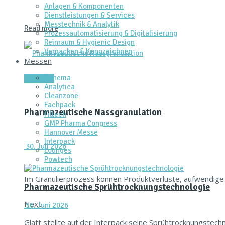
Anlagen & Komponenten
Dienstleistungen & Services
Messtechnik & Analytik
Read more
Prozessautomatisierung & Digitalisierung
Reinraum & Hygienic Design
Verpacken & Kennzeichnen
Messen
Achema
Aktuelles
Analytica
Cleanzone
Fachpack
Pharmazeutische Nassgranulation
Filtech
GMP Pharma Congress
Hannover Messe
Interpack
30. Juli 2026
Lounges
Powtech
Im Granulierprozess können Produktverluste, aufwendige
Pharmazeutische Sprühtrocknungstechnologie
Next...
16. Juni 2026
Glatt stellte auf der Interpack seine Sprühtrocknungstech