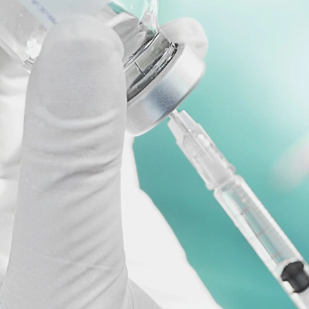
nologie – GSX.Lab – im Rahmen einer spannenden Eröffnungsfeier vo