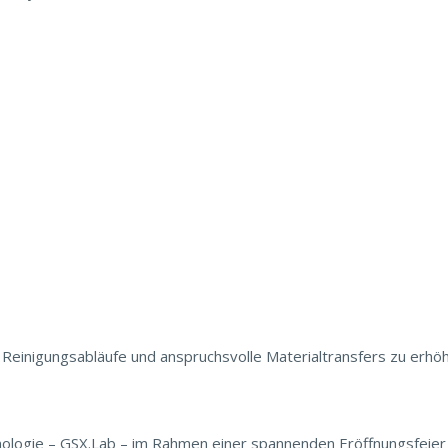
 Reinigungsabläufe und anspruchsvolle Materialtransfers zu erh
nologie – GSX.Lab – im Rahmen einer spannenden Eröffnungsfeier vo