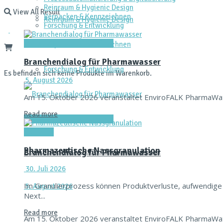
Reinraum & Hygienic Design
View All Result
Verpacken & Kennzeichnen
Reinraum & Hygienic Design
Forschung & Entwicklung
Dienstleistungen & Services
Verpacken & Kennzeichnen
Branchendialog für Pharmawasser
Forschung & Entwicklung
Es befinden sich keine Produkte im Warenkorb.
5. August 2026
Am 15. Oktober 2026 veranstaltet EnviroFALK PharmaWat
Read more
Dienstleistungen & Services
Aktuelles
Pharmazeutische Nassgranulation
Branchendialog für Pharmawasser
30. Juli 2026
Im Granulierprozess können Produktverluste, aufwendige
5. August 2026
Next...
Read more
Am 15. Oktober 2026 veranstaltet EnviroFALK PharmaWat