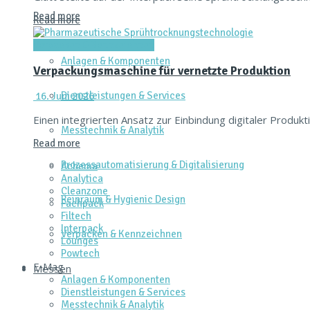
Read more
Read more
Verpacken & Kennzeichnen
Anlagen & Komponenten
Verpackungsmaschine für vernetzte Produktion
Dienstleistungen & Services
16. Juni 2026
Einen integrierten Ansatz zur Einbindung digitaler Prod
Messtechnik & Analytik
Read more
Prozessautomatisierung & Digitalisierung
Achema
Analytica
Cleanzone
Reinraum & Hygienic Design
Fachpack
Filtech
Interpack
Verpacken & Kennzeichnen
Lounges
Powtech
E‑Mag
Messen
Anlagen & Komponenten
Dienstleistungen & Services
Messtechnik & Analytik