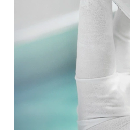
Powtech
Pharmazeutische Sprühtrocknungstechnologie
16. Juni 2026
Glatt stellte auf der Interpack seine Sprühtrocknungstech
Read more
Verpacken & Kennzeichnen