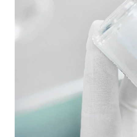
Filtech
GMP Pharma Congress
Hannover Messe
Interpack
Lounges
Powtech
Pharmazeutische Sprühtrocknungstechnologie
16. Juni 2026