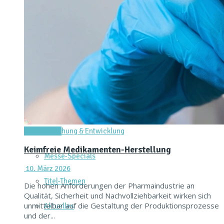
Dienstleistungen & Services
Messtechnik & Analytik
Prozessautomatisierung & Digitalisierung
Reinraum & Hygienic Design
Verpacken & Kennzeichnen
Forschung & Entwicklung
Titel-Thema
Keimfreie Medikamenten-Herstellung
Messe-Specials
10. März 2026
Titel-Themen
Die hohen Anforderungen der Pharmaindustrie an
Qualität, Sicherheit und Nachvollziehbarkeit wirken sich
unmittelbar auf die Gestaltung der Produktionsprozesse
Aktuelles
und der...