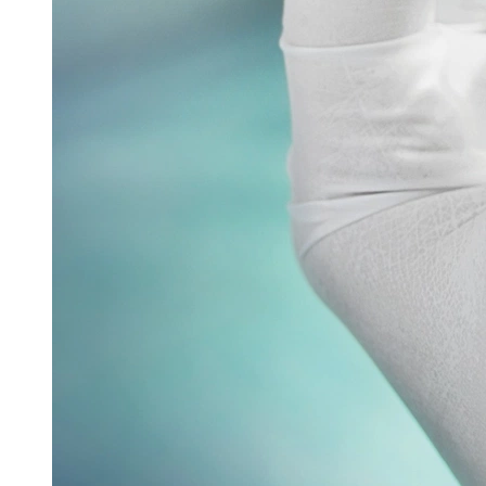
Glatt stellte auf der Interpack seine
Sprühtrocknungstechnologie – GSX.Lab – im Rahmen
einer spannenden Eröffnungsfeier vor. Mit der
Einführung dieser...
Read more
Verpacken & Kennzeichnen
Verpackungsmaschine für vernetzte Produktion