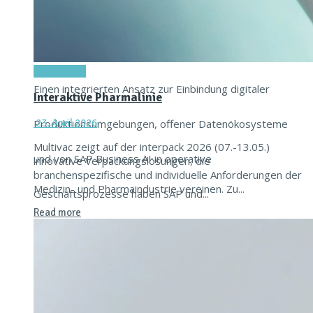
16. Juni 2026
Titel-Thema
Einen integrierten Ansatz zur Einbindung digitaler
Interaktive Pharmalinie
Produktionsumgebungen, offener Datenökosysteme
23. April 2026
Multivac zeigt auf der interpack 2026 (07.-13.05.)
und von SAP Business AI in operative
innovative Verpackungslösungen, die
branchenspezifische und individuelle Anforderungen der
Medizin- und Pharmaindustrie vereinen. Zu...
Geschäftsprozesse haben SAP und...
Read more
Read more
Achema