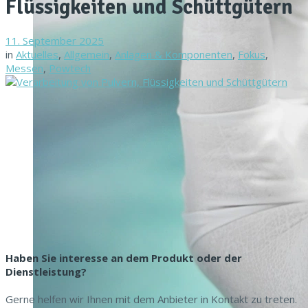
Flüssigkeiten und Schüttgütern
11. September 2025
in
Aktuelles
,
Allgemein
,
Anlagen & Komponenten
,
Fokus
,
Messen
,
Powtech
Haben Sie interesse an dem Produkt oder der
Dienstleistung?
Gerne helfen wir Ihnen mit dem Anbieter in Kontakt zu treten.