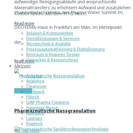
aufwendige Reinigungsabläufe und anspruchsvolle
Materialtransfers zu erhöhtem Aufwand und zusätzlichen
PharmaWaterSystems den Pharma Water Summit im
Kosten führen. Mit dem HTG Next...
Read more
DECHEMA-Haus in Frankfurt am Main. Im Mittelpunkt
Anlagen & Komponenten
Dienstleistungen & Services
der...
Messtechnik & Analytik
Prozessautomatisierung & Digitalisierung
Reinraum & Hygienic Design
Verpacken & Kennzeichnen
Read more
Messen
Achema
Analytica
Cleanzone
Aktuelles
Fachpack
Filtech
GMP Pharma Congress
Hannover Messe
Pharmazeutische Nassgranulation
Interpack
Lounges
Powtech
30. Juli 2026