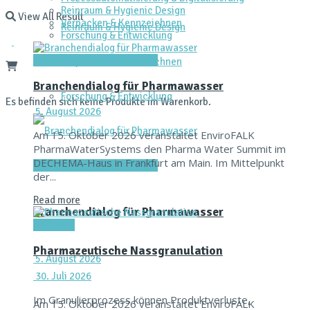
Reinraum & Hygienic Design
View All Result
Verpacken & Kennzeichnen
Reinraum & Hygienic Design
Forschung & Entwicklung
Dienstleistungen & Services
Verpacken & Kennzeichnen
Branchendialog für Pharmawasser
Forschung & Entwicklung
Es befinden sich keine Produkte im Warenkorb.
5. August 2026
Am 15. Oktober 2026 veranstaltet EnviroFALK
PharmaWaterSystems den Pharma Water Summit im
DECHEMA-Haus in Frankfurt am Main. Im Mittelpunkt
Dienstleistungen & Services
der...
Read more
Branchendialog für Pharmawasser
Aktuelles
Pharmazeutische Nassgranulation
5. August 2026
30. Juli 2026
Im Granulierprozess können Produktverluste,
Am 15. Oktober 2026 veranstaltet EnviroFALK