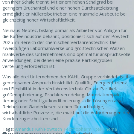
von ihrer Schale tren­nt. Mit einem hohen Schäl­grad bei
geringem Bruchanteil und ein­er hohen Durch­sat­zleis­tung
ermöglicht er Müllerei­be­trieben eine max­i­male Aus­beute bei
gle­ichzeit­ig hoher Wirtschaftlichkeit.
Neuhaus Neotec, bis­lang primär als Anbi­eter von Anla­gen für
die Kaf­feein­dus­trie bekan­nt, posi­tion­iert sich auf der Powtech
2025 im Bere­ich der chemis­chen Ver­fahren­stech­nik. Die
zweistu­fi­gen Labormahlw­erke und großtech­nis­chen Walzen­
mahlw­erke des Unternehmens sind opti­mal für anspruchsvolle
Anwen­dun­gen, bei denen eine präzise Par­tikel­größen­
verteilung erforder­lich ist.
Was alle drei Unternehmen der KAHL Gruppe verbindet, ist ihr
gemein­samer Anspruch hin­sichtlich Qual­ität, Energieef­fizienz
und Flex­i­bil­ität in der Ver­fahren­stech­nik. Ob zur Par­tikel­
größenop­ti­mierung, Pro­duk­tvere­delung, Mate­ri­alkom­pak­
tierung oder Schüttgutkon­di­tion­ierung – die Lösun­gen aus
Rein­bek und Gan­derke­see ste­hen für nach­haltige,
wirtschaftliche Prozesse, die exakt auf die Anforderun­gen der
Kun­den zugeschnit­ten sind.
Tags:
Amandus Kahl
Powtech Technopharm
Titel-Thema
Bedienung:
Wischen oder Klick auf Pfeile