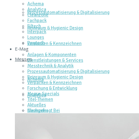
Achema
Analytica
Prozessautomatisierung & Digitalisierung
Cleanzone
Fachpack
Filtech
Reinraum & Hygienic Design
Interpack
Lounges
Powtech
Verpacken & Kennzeichnen
E‑Mag
Anlagen & Komponenten
Messen
Dienstleistungen & Services
Messtechnik & Analytik
Prozessautomatisierung & Digitalisierung
Reinraum & Hygienic Design
Achema
Verpacken & Kennzeichnen
Forschung & Entwicklung
Messe-Specials
Analytica
Titel-Themen
Aktuelles
Cleanzone
Nachgefragt Bei
Fachpack