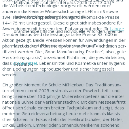
Multivac zeigt auf der interpack 2026 (07.-13.05.)
die Wirbelschicht­tech­nolo­gie. Vorgestellt wer­den unter
anderem die kle­in­ste Wirbelschich­tan­lage LFB mini S sowie
innovative Verpackungslösungen, die
zwei Flach­ma­trizen­pressen, darunter die kom­pak­te Presse
14–175 mit Untergestell. Diese eignet sich ins­beson­dere für
Anwen­dun­gen mit begren­ztem Platzange­bot oder für
Labore
.
branchenspezifische und individuelle Anforderungen der
Darüber hin­aus wird die leis­tungsstarke Presse 33–600 in
Aktion gezeigt. Bei­de Pressen kön­nen für Anwen­dun­gen in der
Medizin- und Pharmaindustrie vereinen. Zu...
phar­mazeutis­chen Indus­trie option­al nach GMP-Richtlin­ien zer­
ti­fiziert wer­den. Die „Good Man­u­fac­tur­ing Prac­tice“, also „gute
Her­stel­lung­sprax­is“, beze­ich­net Richtlin­ien, die gewährleis­ten,
dass
Arzneimit­tel
, Lebens­mit­tel und Kos­meti­ka unter hygien­is­
Read more
chen Bedin­gun­gen repro­duzier­bar und sich­er hergestellt
werden.
Ein großer Moment für Schule Müh­len­bau: Das Tra­di­tion­sun­
ternehmen nimmt 2025 erst­mals an der Powtech teil – und
bringt seine über 130-jährige Müllereikom­pe­tenz auf die inter­
na­tionale Bühne der Ver­fahren­stech­nik. Mit dem Messeauftritt
öffnet sich Schule einem bre­it­en Fach­pub­likum und zeigt, dass
mod­erne Getrei­de­v­er­ar­beitung heute mehr kann als klas­sis­
ches Schälen. Im Fokus ste­ht der Fliehkraftschäler, der Hafer,
Dinkel, Einko­rn, Emmer oder Son­nen­blu­menkerne scho­nend