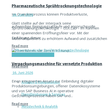
Pharmazeutische Sprühtrocknungstechnologie
Im Granulierprozess können Produktverluste,
16. Juni 2026
Glatt stellte auf der Interpack seine
aufwendige Reinigungsabläufe und anspruchsvolle
Sprühtrocknungstechnologie – GSX.Lab – im Rahmen
einer spannenden Eröffnungsfeier vor. Mit der
Einführung dieser...
Materialtransfers zu erhöhtem Aufwand und zusätzlichen
Read more
Kosten führen. Mit dem HTG Next...
Verpacken & Kennzeichnen
Verpackungsmaschine für vernetzte Produktion
Read more
16. Juni 2026
Einen integrierten Ansatz zur Einbindung digitaler
Anlagen & Komponenten
Produktionsumgebungen, offener Datenökosysteme
und von SAP Business AI in operative
Dienstleistungen & Services
Geschäftsprozesse haben SAP und...
Read more
Messtechnik & Analytik