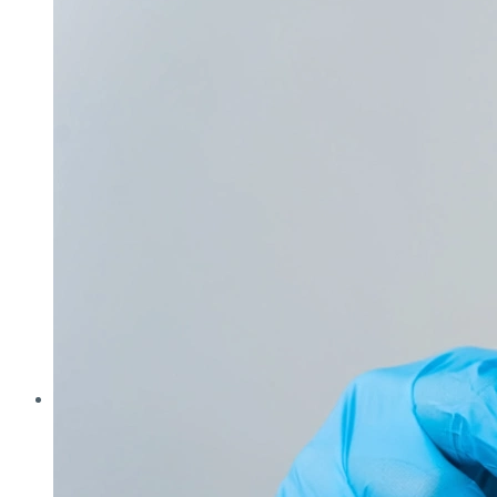
Analytica
Cleanzone
Fachpack
Filtech
Interpack
Lounges
Powtech
E‑Mag
Anlagen & Komponenten