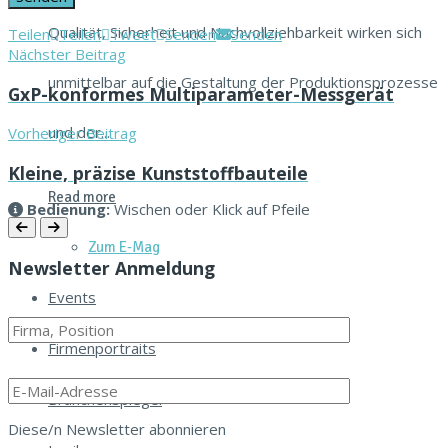
Qualität, Sicherheit und Nachvollziehbarkeit wirken sich
Teilen
Teilen
Tweet
Senden
Senden
Nächster Beitrag
unmittelbar auf die Gestaltung der Produktionsprozesse
GxP-konformes Multiparameter-Messgerät
und der...
Vorheriger Beitrag
Kleine, präzise Kunststoffbauteile
Read more
Bedi­enung:
Wis­chen oder Klick auf Pfeile
Zum E‑Mag
Newsletter Anmeldung
Events
Firmenportraits
Branchenspiegel
Diese/n Newslet­ter abonnieren