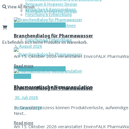
Reinraum & Hygienic Design
View All Result
Verpacken & Kennzeichnen
Reinraum & Hygienic Design
Forschung & Entwicklung
Dienstleistungen & Services
Verpacken & Kennzeichnen
Branchendialog für Pharmawasser
Forschung & Entwicklung
Es befinden sich keine Produkte im Warenkorb.
5. August 2026
Am 15. Oktober 2026 veranstaltet EnviroFALK PharmaWat
Read more
Dienstleistungen & Services
Aktuelles
Pharmazeutische Nassgranulation
Branchendialog für Pharmawasser
30. Juli 2026
Im Granulierprozess können Produktverluste, aufwendige
5. August 2026
Next...
Read more
Am 15. Oktober 2026 veranstaltet EnviroFALK PharmaWat