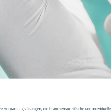
uktionsumgebungen, offener Datenökosysteme und von SAP Busines
tive Verpackungslösungen, die branchenspezifische und individuel