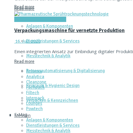
Read more
Read more
Verpacken & Kennzeichnen
Anlagen & Komponenten
Verpackungsmaschine für vernetzte Produktion
Dienstleistungen & Services
16. Juni 2026
Einen integrierten Ansatz zur Einbindung digitaler Prod
Messtechnik & Analytik
Read more
Prozessautomatisierung & Digitalisierung
Achema
Analytica
Cleanzone
Reinraum & Hygienic Design
Fachpack
Filtech
Interpack
Verpacken & Kennzeichnen
Lounges
Powtech
E‑Mag
Messen
Anlagen & Komponenten
Dienstleistungen & Services
Messtechnik & Analytik