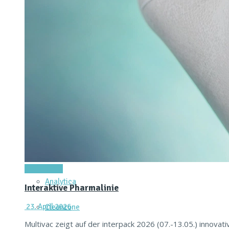
Verpackungsmaschine für vernetzte Produktion
16. Juni 2026
Einen integrierten Ansatz zur Einbindung digitaler Prod
Read more
Achema
Titel-Thema
Analytica
Interaktive Pharmalinie
23. April 2026
Cleanzone
Multivac zeigt auf der interpack 2026 (07.-13.05.) innova