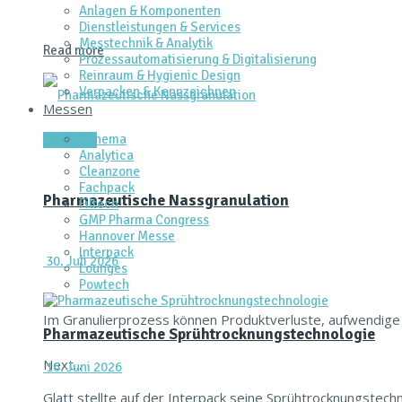
Anlagen & Komponenten
Dienstleistungen & Services
Messtechnik & Analytik
Read more
Prozessautomatisierung & Digitalisierung
Reinraum & Hygienic Design
Verpacken & Kennzeichnen
Messen
Achema
Aktuelles
Analytica
Cleanzone
Fachpack
Pharmazeutische Nassgranulation
Filtech
GMP Pharma Congress
Hannover Messe
Interpack
30. Juli 2026
Lounges
Powtech
Im Granulierprozess können Produktverluste, aufwendige
Pharmazeutische Sprühtrocknungstechnologie
Next...
16. Juni 2026
Glatt stellte auf der Interpack seine Sprühtrocknungstech