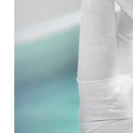
Powtech
Pharmazeutische Sprühtrocknungstechnologie
16. Juni 2026
Glatt stellte auf der Interpack seine Sprühtrocknungstech
Read more
Verpacken & Kennzeichnen