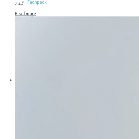
Fachpack
Zu...
Read more
Filtech
Interpack
Lounges
Powtech
E‑Mag
Anlagen & Komponenten
Dienstleistungen & Services
Messtechnik & Analytik