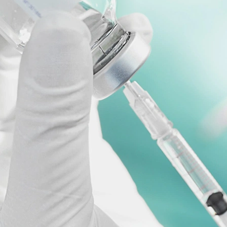
nologie – GSX.Lab – im Rahmen einer spannenden Eröffnungsfeier vo