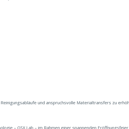
 Reinigungsabläufe und anspruchsvolle Materialtransfers zu erh
nologie – GSX.Lab – im Rahmen einer spannenden Eröffnungsfeier vo